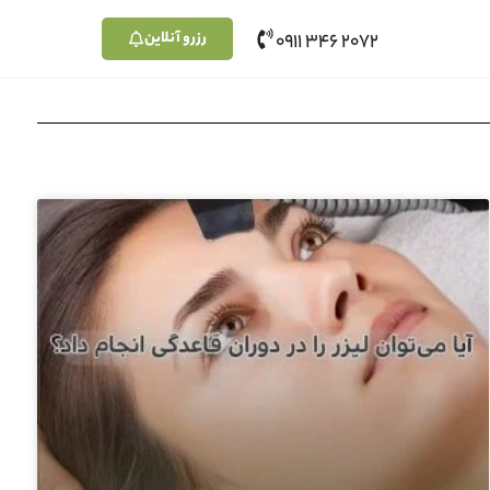
رزرو آنلاین
2072 346 0911