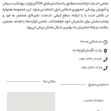
تمامی خدمات ارائه‌شده مطابق با استانداردهای FDA و وزارت بهداشت، درمان
و آموزش پزشکی جمهوری اسلامی ایران انجام می‌شود. این مجموعه همواره
در تلاش است تا با ارتقاء سطح کیفی خدمات، تجربه‌ای منحصر به فرد و
رضایت‌بخش برای مشتریان خود فراهم کند. تمامی فرآیندها با هدف تضمین
سلامت و رفاه مشتریان به بهترین شکل ممکن پیش می‌رود.
08:00 الی 20:00
رشت ،گلسار،کوچه ۸۰
0911-346-2072
0911-847-2811
مکان نما
دسترسی سریع
صفحه نخست