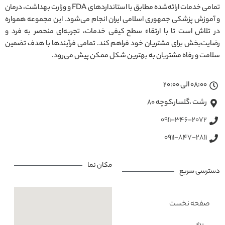
تمامی خدمات ارائه‌شده مطابق با استانداردهای FDA و وزارت بهداشت، درمان
و آموزش پزشکی جمهوری اسلامی ایران انجام می‌شود. این مجموعه همواره
در تلاش است تا با ارتقاء سطح کیفی خدمات، تجربه‌ای منحصر به فرد و
رضایت‌بخش برای مشتریان خود فراهم کند. تمامی فرآیندها با هدف تضمین
سلامت و رفاه مشتریان به بهترین شکل ممکن پیش می‌رود.
08:00 الی 20:00
رشت ،گلسار،کوچه ۸۰
0911-346-2072
0911-847-2811
مکان نما
دسترسی سریع
صفحه نخست