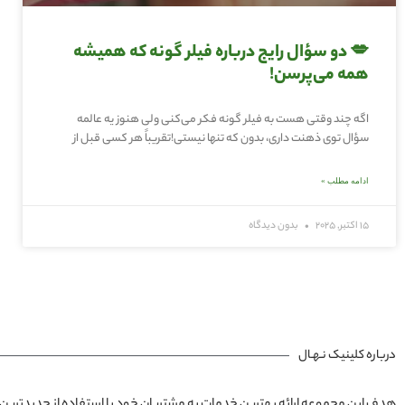
💋 دو سؤال رایج درباره فیلر گونه که همیشه
همه می‌پرسن!
اگه چند وقتی هست به فیلر گونه فکر می‌کنی ولی هنوز یه عالمه
سؤال توی ذهنت داری، بدون که تنها نیستی!تقریباً هر کسی قبل از
ادامه مطلب »
15 اکتبر, 2025
بدون دیدگاه
درباره کلینیک نـهـال