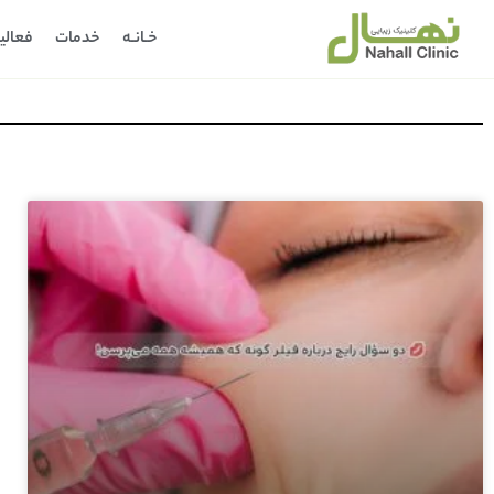
خـانـه
خدمات
فعالی