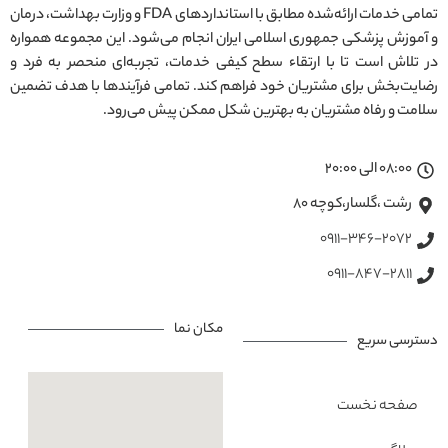
تمامی خدمات ارائه‌شده مطابق با استانداردهای FDA و وزارت بهداشت، درمان
و آموزش پزشکی جمهوری اسلامی ایران انجام می‌شود. این مجموعه همواره
در تلاش است تا با ارتقاء سطح کیفی خدمات، تجربه‌ای منحصر به فرد و
رضایت‌بخش برای مشتریان خود فراهم کند. تمامی فرآیندها با هدف تضمین
سلامت و رفاه مشتریان به بهترین شکل ممکن پیش می‌رود.
08:00 الی 20:00
رشت ،گلسار،کوچه ۸۰
0911-346-2072
0911-847-2811
مکان نما
دسترسی سریع
صفحه نخست