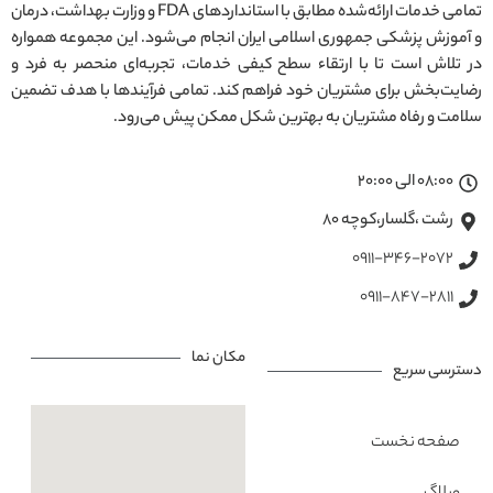
تمامی خدمات ارائه‌شده مطابق با استانداردهای FDA و وزارت بهداشت، درمان
و آموزش پزشکی جمهوری اسلامی ایران انجام می‌شود. این مجموعه همواره
در تلاش است تا با ارتقاء سطح کیفی خدمات، تجربه‌ای منحصر به فرد و
رضایت‌بخش برای مشتریان خود فراهم کند. تمامی فرآیندها با هدف تضمین
سلامت و رفاه مشتریان به بهترین شکل ممکن پیش می‌رود.
08:00 الی 20:00
رشت ،گلسار،کوچه ۸۰
0911-346-2072
0911-847-2811
مکان نما
دسترسی سریع
صفحه نخست