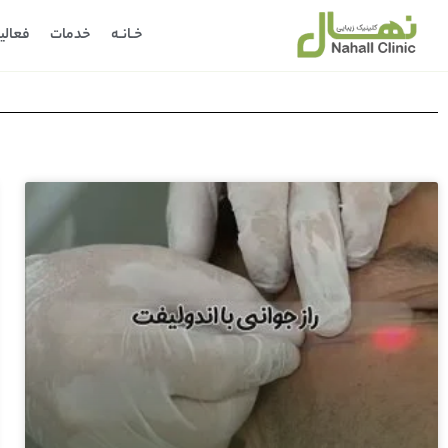
خـانـه
خدمات
فعالی