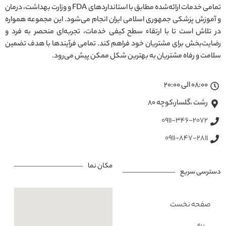
تمامی خدمات ارائه‌شده مطابق با استانداردهای FDA و وزارت بهداشت، درمان
و آموزش پزشکی جمهوری اسلامی ایران انجام می‌شود. این مجموعه همواره
در تلاش است تا با ارتقاء سطح کیفی خدمات، تجربه‌ای منحصر به فرد و
رضایت‌بخش برای مشتریان خود فراهم کند. تمامی فرآیندها با هدف تضمین
سلامت و رفاه مشتریان به بهترین شکل ممکن پیش می‌رود.
08:00 الی 20:00
رشت ،گلسار،کوچه ۸۰
0911-346-2072
0911-847-2811
مکان نما
دسترسی سریع
صفحه نخست