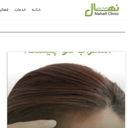
خـانـه
خدمات
فعالی