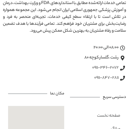
تمامی خدمات ارائه‌شده مطابق با استانداردهای FDA و وزارت بهداشت، درمان
و آموزش پزشکی جمهوری اسلامی ایران انجام می‌شود. این مجموعه همواره
در تلاش است تا با ارتقاء سطح کیفی خدمات، تجربه‌ای منحصر به فرد و
رضایت‌بخش برای مشتریان خود فراهم کند. تمامی فرآیندها با هدف تضمین
سلامت و رفاه مشتریان به بهترین شکل ممکن پیش می‌رود.
08:00 الی 20:00
رشت ،گلسار،کوچه ۸۰
0911-346-2072
0911-847-2811
مکان نما
دسترسی سریع
صفحه نخست