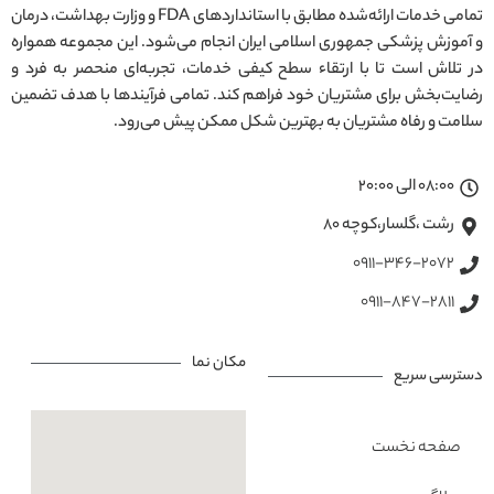
تمامی خدمات ارائه‌شده مطابق با استانداردهای FDA و وزارت بهداشت، درمان
و آموزش پزشکی جمهوری اسلامی ایران انجام می‌شود. این مجموعه همواره
در تلاش است تا با ارتقاء سطح کیفی خدمات، تجربه‌ای منحصر به فرد و
رضایت‌بخش برای مشتریان خود فراهم کند. تمامی فرآیندها با هدف تضمین
سلامت و رفاه مشتریان به بهترین شکل ممکن پیش می‌رود.
08:00 الی 20:00
رشت ،گلسار،کوچه ۸۰
0911-346-2072
0911-847-2811
مکان نما
دسترسی سریع
صفحه نخست