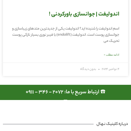
اندولیفت | جوانسازی باورکردنی !
اسم اندولیفت را شنیده اید؟ اندولیفت یکی از جدیدترین متدهای زیباسازی و
جوانسازی پوست است. اندولیفت (endolift) با فیبر نوری بسیار نازکی پوست
تحریک می
ادامه مطلب »
4 نوامبر, 2024
بدون دیدگاه
☎️ ارتباط سریع با ما: 2072 - 346 - 0911
درباره کلینیک نـهـال