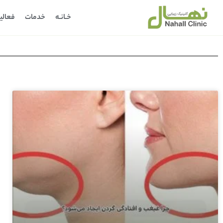
خـانـه
خدمات
فعالی