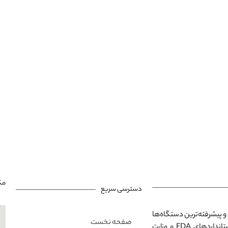
مک
دسترسی سریع
و پیشرفته‌ترین دستگاه‌ها
صفحه نخست
در محیطی مدرن و آرامش‌بخش است. تمامی خدمات ارائه‌شده مطابق با استانداردهای FDA و وزارت