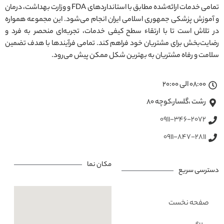
تمامی خدمات ارائه‌شده مطابق با استانداردهای FDA و وزارت بهداشت، درمان
و آموزش پزشکی جمهوری اسلامی ایران انجام می‌شود. این مجموعه همواره
در تلاش است تا با ارتقاء سطح کیفی خدمات، تجربه‌ای منحصر به فرد و
رضایت‌بخش برای مشتریان خود فراهم کند. تمامی فرآیندها با هدف تضمین
سلامت و رفاه مشتریان به بهترین شکل ممکن پیش می‌رود.
08:00 الی 20:00
رشت ،گلسار،کوچه ۸۰
0911-346-2072
0911-847-2811
مکان نما
دسترسی سریع
صفحه نخست