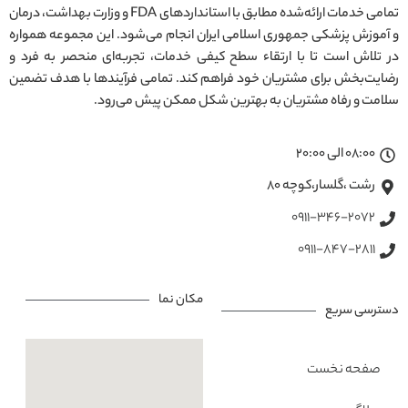
تمامی خدمات ارائه‌شده مطابق با استانداردهای FDA و وزارت بهداشت، درمان
و آموزش پزشکی جمهوری اسلامی ایران انجام می‌شود. این مجموعه همواره
در تلاش است تا با ارتقاء سطح کیفی خدمات، تجربه‌ای منحصر به فرد و
رضایت‌بخش برای مشتریان خود فراهم کند. تمامی فرآیندها با هدف تضمین
سلامت و رفاه مشتریان به بهترین شکل ممکن پیش می‌رود.
08:00 الی 20:00
رشت ،گلسار،کوچه ۸۰
0911-346-2072
0911-847-2811
مکان نما
دسترسی سریع
صفحه نخست