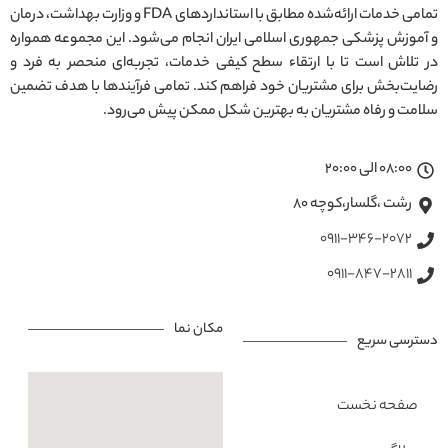
تمامی خدمات ارائه‌شده مطابق با استانداردهای FDA و وزارت بهداشت، درمان
و آموزش پزشکی جمهوری اسلامی ایران انجام می‌شود. این مجموعه همواره
در تلاش است تا با ارتقاء سطح کیفی خدمات، تجربه‌ای منحصر به فرد و
رضایت‌بخش برای مشتریان خود فراهم کند. تمامی فرآیندها با هدف تضمین
سلامت و رفاه مشتریان به بهترین شکل ممکن پیش می‌رود.
08:00 الی 20:00
رشت ،گلسار،کوچه ۸۰
0911-346-2072
0911-847-2811
مکان نما
دسترسی سریع
صفحه نخست