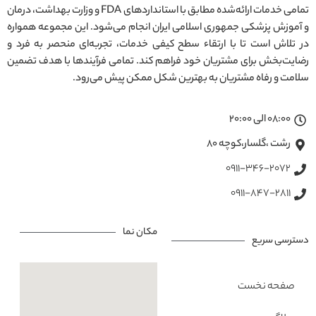
تمامی خدمات ارائه‌شده مطابق با استانداردهای FDA و وزارت بهداشت، درمان
و آموزش پزشکی جمهوری اسلامی ایران انجام می‌شود. این مجموعه همواره
در تلاش است تا با ارتقاء سطح کیفی خدمات، تجربه‌ای منحصر به فرد و
رضایت‌بخش برای مشتریان خود فراهم کند. تمامی فرآیندها با هدف تضمین
سلامت و رفاه مشتریان به بهترین شکل ممکن پیش می‌رود.
08:00 الی 20:00
رشت ،گلسار،کوچه ۸۰
0911-346-2072
0911-847-2811
مکان نما
دسترسی سریع
صفحه نخست