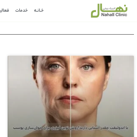
خـانـه
خدمات
فعالی