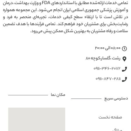
تمامی خدمات ارائه‌شده مطابق با استانداردهای FDA و وزارت بهداشت، درمان
و آموزش پزشکی جمهوری اسلامی ایران انجام می‌شود. این مجموعه همواره
در تلاش است تا با ارتقاء سطح کیفی خدمات، تجربه‌ای منحصر به فرد و
رضایت‌بخش برای مشتریان خود فراهم کند. تمامی فرآیندها با هدف تضمین
سلامت و رفاه مشتریان به بهترین شکل ممکن پیش می‌رود.
08:00 الی 20:00
رشت ،گلسار،کوچه ۸۰
0911-346-2072
0911-847-2811
مکان نما
دسترسی سریع
صفحه نخست