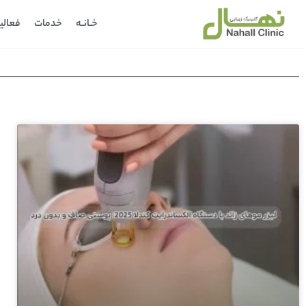
خـانـه
خدمات
فعالی