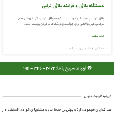
دستگاه پلاژن و فرایند پلاژن تراپی
پلاژن تراپی چیست؟ در جواب باید بگوییم پلاژن تراپی یکی از روش های
درمانی غیر تهاجمی برای جوانسازی و شفاف تر کردن پوست است .
ادامه مطلب »
28 اکتبر, 2023
بدون دیدگاه
☎️ ارتباط سریع با ما: 2072 - 346 - 0911
درباره کلینیک نـهـال
هدف این مجموعه ارائه بهترین خدمات به مشتریان خود با استفاده از