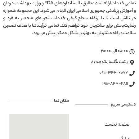
تمامی خدمات ارائه‌شده مطابق با استانداردهای FDA و وزارت بهداشت، درمان
و آموزش پزشکی جمهوری اسلامی ایران انجام می‌شود. این مجموعه همواره
در تلاش است تا با ارتقاء سطح کیفی خدمات، تجربه‌ای منحصر به فرد و
رضایت‌بخش برای مشتریان خود فراهم کند. تمامی فرآیندها با هدف تضمین
سلامت و رفاه مشتریان به بهترین شکل ممکن پیش می‌رود.
08:00 الی 20:00
رشت ،گلسار،کوچه ۸۰
0911-346-2072
0911-847-2811
مکان نما
دسترسی سریع
صفحه نخست