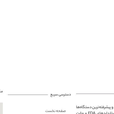
مک
دسترسی سریع
و پیشرفته‌ترین دستگاه‌ها
صفحه نخست
در محیطی مدرن و آرامش‌بخش است. تمامی خدمات ارائه‌شده مطابق با استانداردهای FDA و وزارت