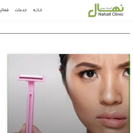
خـانـه
خدمات
فعالی