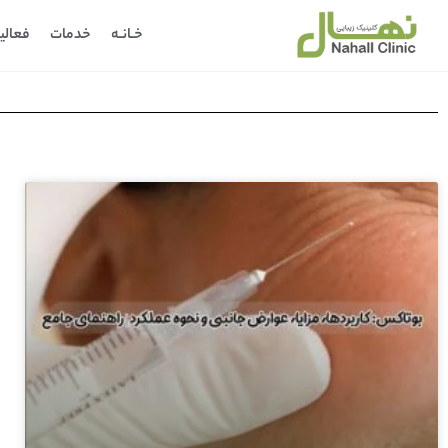
خـانـه
خدمات
فعالی