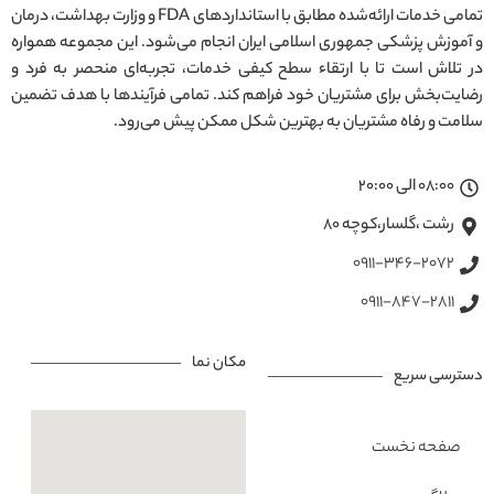
تمامی خدمات ارائه‌شده مطابق با استانداردهای FDA و وزارت بهداشت، درمان
و آموزش پزشکی جمهوری اسلامی ایران انجام می‌شود. این مجموعه همواره
در تلاش است تا با ارتقاء سطح کیفی خدمات، تجربه‌ای منحصر به فرد و
رضایت‌بخش برای مشتریان خود فراهم کند. تمامی فرآیندها با هدف تضمین
سلامت و رفاه مشتریان به بهترین شکل ممکن پیش می‌رود.
08:00 الی 20:00
رشت ،گلسار،کوچه ۸۰
0911-346-2072
0911-847-2811
مکان نما
دسترسی سریع
صفحه نخست