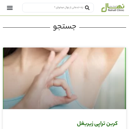
جستجو
کربن تراپی زیربغل