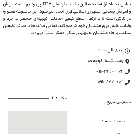
تمامی خدمات ارائه‌شده مطابق با استانداردهای FDA و وزارت بهداشت، درمان
و آموزش پزشکی جمهوری اسلامی ایران انجام می‌شود. این مجموعه همواره
در تلاش است تا با ارتقاء سطح کیفی خدمات، تجربه‌ای منحصر به فرد و
رضایت‌بخش برای مشتریان خود فراهم کند. تمامی فرآیندها با هدف تضمین
سلامت و رفاه مشتریان به بهترین شکل ممکن پیش می‌رود.
08:00 الی 20:00
رشت ،گلسار،کوچه ۸۰
0911-346-2072
0911-847-2811
مکان نما
دسترسی سریع
صفحه نخست