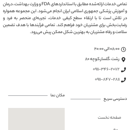
تمامی خدمات ارائه‌شده مطابق با استانداردهای FDA و وزارت بهداشت، درمان
و آموزش پزشکی جمهوری اسلامی ایران انجام می‌شود. این مجموعه همواره
در تلاش است تا با ارتقاء سطح کیفی خدمات، تجربه‌ای منحصر به فرد و
رضایت‌بخش برای مشتریان خود فراهم کند. تمامی فرآیندها با هدف تضمین
سلامت و رفاه مشتریان به بهترین شکل ممکن پیش می‌رود.
08:00 الی 20:00
رشت ،گلسار،کوچه ۸۰
0911-346-2072
0911-847-2811
مکان نما
دسترسی سریع
صفحه نخست