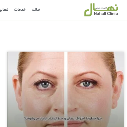
خـانـه
خدمات
فعالی