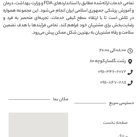
تمامی خدمات ارائه‌شده مطابق با استانداردهای FDA و وزارت بهداشت، درمان
و آموزش پزشکی جمهوری اسلامی ایران انجام می‌شود. این مجموعه همواره
در تلاش است تا با ارتقاء سطح کیفی خدمات، تجربه‌ای منحصر به فرد و
رضایت‌بخش برای مشتریان خود فراهم کند. تمامی فرآیندها با هدف تضمین
سلامت و رفاه مشتریان به بهترین شکل ممکن پیش می‌رود.
08:00 الی 20:00
رشت ،گلسار،کوچه ۸۰
0911-346-2072
0911-847-2811
مکان نما
دسترسی سریع
صفحه نخست