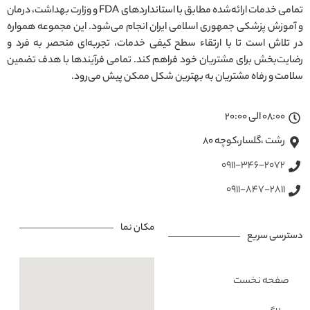
تمامی خدمات ارائه‌شده مطابق با استانداردهای FDA و وزارت بهداشت، درمان
و آموزش پزشکی جمهوری اسلامی ایران انجام می‌شود. این مجموعه همواره
در تلاش است تا با ارتقاء سطح کیفی خدمات، تجربه‌ای منحصر به فرد و
رضایت‌بخش برای مشتریان خود فراهم کند. تمامی فرآیندها با هدف تضمین
سلامت و رفاه مشتریان به بهترین شکل ممکن پیش می‌رود.
08:00 الی 20:00
رشت ،گلسار،کوچه ۸۰
0911-346-2072
0911-847-2811
مکان نما
دسترسی سریع
صفحه نخست