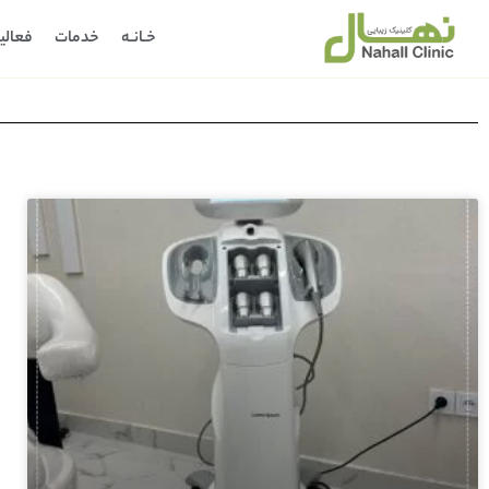
خـانـه
خدمات
فعالی