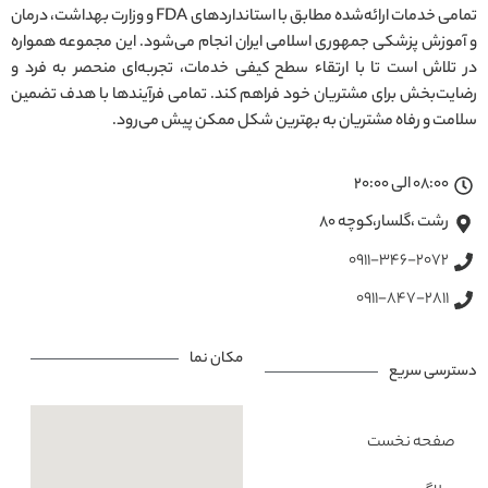
تمامی خدمات ارائه‌شده مطابق با استانداردهای FDA و وزارت بهداشت، درمان
و آموزش پزشکی جمهوری اسلامی ایران انجام می‌شود. این مجموعه همواره
در تلاش است تا با ارتقاء سطح کیفی خدمات، تجربه‌ای منحصر به فرد و
رضایت‌بخش برای مشتریان خود فراهم کند. تمامی فرآیندها با هدف تضمین
سلامت و رفاه مشتریان به بهترین شکل ممکن پیش می‌رود.
08:00 الی 20:00
رشت ،گلسار،کوچه ۸۰
0911-346-2072
0911-847-2811
مکان نما
دسترسی سریع
صفحه نخست