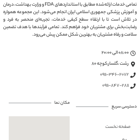
تمامی خدمات ارائه‌شده مطابق با استانداردهای FDA و وزارت بهداشت، درمان
و آموزش پزشکی جمهوری اسلامی ایران انجام می‌شود. این مجموعه همواره
در تلاش است تا با ارتقاء سطح کیفی خدمات، تجربه‌ای منحصر به فرد و
رضایت‌بخش برای مشتریان خود فراهم کند. تمامی فرآیندها با هدف تضمین
سلامت و رفاه مشتریان به بهترین شکل ممکن پیش می‌رود.
08:00 الی 20:00
رشت ،گلسار،کوچه ۸۰
0911-346-2072
0911-847-2811
مکان نما
دسترسی سریع
صفحه نخست