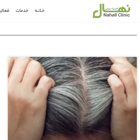
خـانـه
خدمات
فعالی