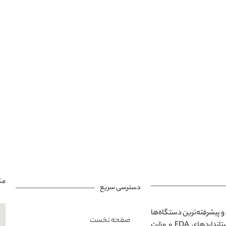
مک
دسترسی سریع
و پیشرفته‌ترین دستگاه‌ها
صفحه نخست
در محیطی مدرن و آرامش‌بخش است. تمامی خدمات ارائه‌شده مطابق با استانداردهای FDA و وزارت