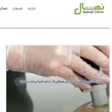
خـانـه
خدمات
فعالی