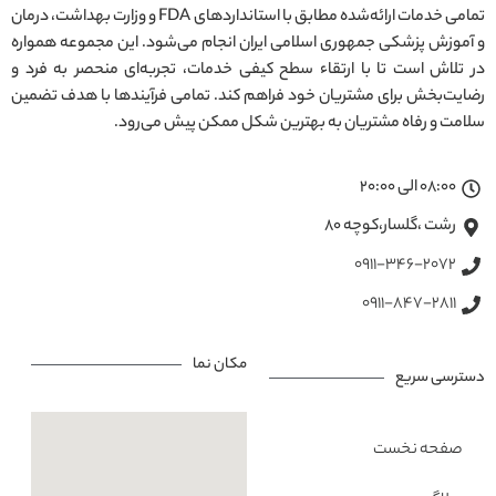
تمامی خدمات ارائه‌شده مطابق با استانداردهای FDA و وزارت بهداشت، درمان
و آموزش پزشکی جمهوری اسلامی ایران انجام می‌شود. این مجموعه همواره
در تلاش است تا با ارتقاء سطح کیفی خدمات، تجربه‌ای منحصر به فرد و
رضایت‌بخش برای مشتریان خود فراهم کند. تمامی فرآیندها با هدف تضمین
سلامت و رفاه مشتریان به بهترین شکل ممکن پیش می‌رود.
08:00 الی 20:00
رشت ،گلسار،کوچه ۸۰
0911-346-2072
0911-847-2811
مکان نما
دسترسی سریع
صفحه نخست