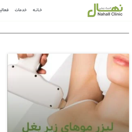
خـانـه
خدمات
فعالی