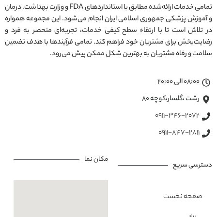
تمامی خدمات ارائه‌شده مطابق با استانداردهای FDA و وزارت بهداشت، درمان
و آموزش پزشکی جمهوری اسلامی ایران انجام می‌شود. این مجموعه همواره
در تلاش است تا با ارتقاء سطح کیفی خدمات، تجربه‌ای منحصر به فرد و
رضایت‌بخش برای مشتریان خود فراهم کند. تمامی فرآیندها با هدف تضمین
سلامت و رفاه مشتریان به بهترین شکل ممکن پیش می‌رود.
08:00 الی 20:00
رشت ،گلسار،کوچه ۸۰
0911-346-2072
0911-847-2811
مکان نما
دسترسی سریع
صفحه نخست