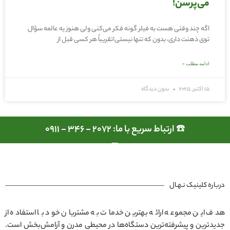
می‌پرسن!
اگه چند وقتی هست به فیلر گونه فکر می‌کنی ولی هنوز یه عالمه سؤال
توی ذهنت داری، بدون که تنها نیستی!تقریباً هر کسی قبل از
ادامه مطلب »
15 اکتبر, 2025
بدون دیدگاه
☎️ ارتباط سریع با ما: 2072 - 346 - 0911
درباره کلینیک نـهـال
هدف این مجموعه ارائه بهترین خدمات به مشتریان خود با استفاده از
جدیدترین و پیشرفته‌ترین دستگاه‌ها در محیطی مدرن و آرامش‌بخش است.