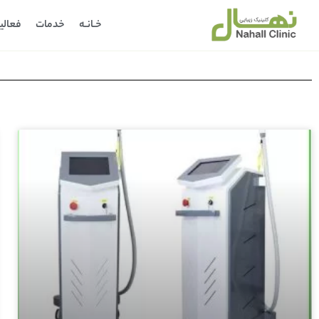
خـانـه
خدمات
فعالی