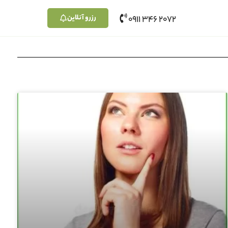
رزرو آنلاین
2072 346 0911