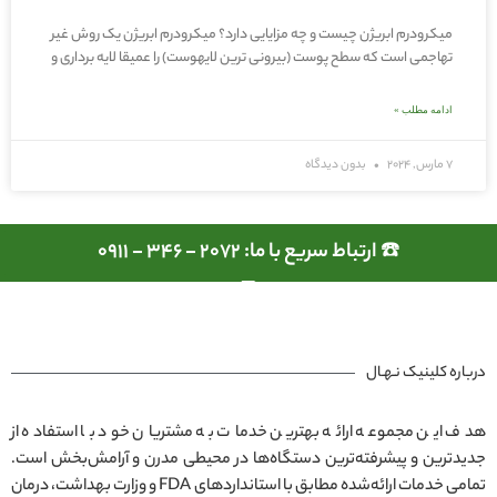
میکرودرم ابریژن چیست و چه مزایایی دارد؟ میکرودرم ابریژن یک روش غیر
تهاجمی است که سطح پوست (بیرونی ترین لایهوست) را عمیقا لایه برداری و
ادامه مطلب »
7 مارس, 2024
بدون دیدگاه
☎️ ارتباط سریع با ما: 2072 - 346 - 0911
درباره کلینیک نـهـال
هدف این مجموعه ارائه بهترین خدمات به مشتریان خود با استفاده از
جدیدترین و پیشرفته‌ترین دستگاه‌ها در محیطی مدرن و آرامش‌بخش است.
تمامی خدمات ارائه‌شده مطابق با استانداردهای FDA و وزارت بهداشت، درمان