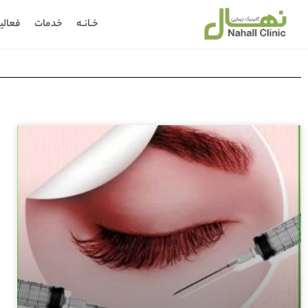
خـانـه
خدمات
فعالی