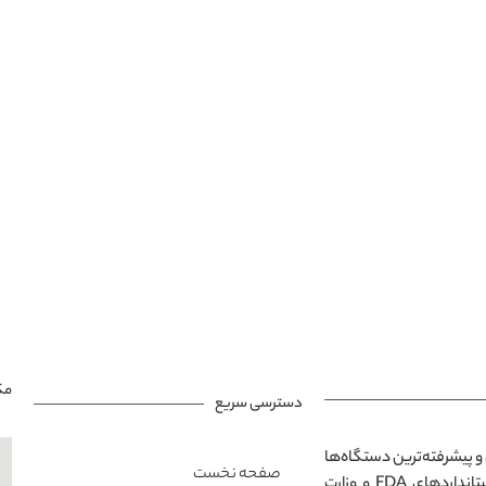
مک
دسترسی سریع
و پیشرفته‌ترین دستگاه‌ها
صفحه نخست
در محیطی مدرن و آرامش‌بخش است. تمامی خدمات ارائه‌شده مطابق با استانداردهای FDA و وزارت