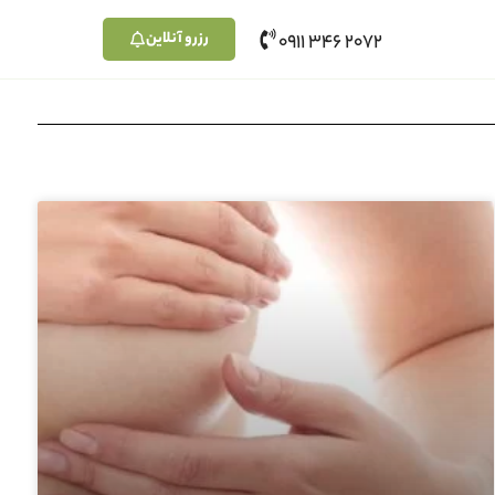
رزرو آنلاین
2072 346 0911