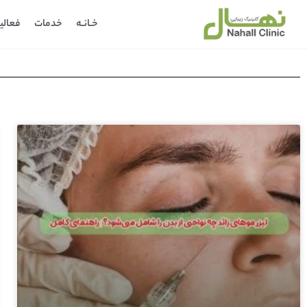
خـانـه
خدمات
فعالی