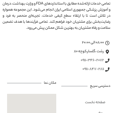
تمامی خدمات ارائه‌شده مطابق با استانداردهای FDA و وزارت بهداشت، درمان
و آموزش پزشکی جمهوری اسلامی ایران انجام می‌شود. این مجموعه همواره
در تلاش است تا با ارتقاء سطح کیفی خدمات، تجربه‌ای منحصر به فرد و
رضایت‌بخش برای مشتریان خود فراهم کند. تمامی فرآیندها با هدف تضمین
سلامت و رفاه مشتریان به بهترین شکل ممکن پیش می‌رود.
08:00 الی 20:00
رشت ،گلسار،کوچه ۸۰
0911-346-2072
0911-847-2811
مکان نما
دسترسی سریع
صفحه نخست