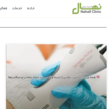
خـانـه
خدمات
فعالی