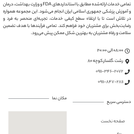
تمامی خدمات ارائه‌شده مطابق با استانداردهای FDA و وزارت بهداشت، درمان
و آموزش پزشکی جمهوری اسلامی ایران انجام می‌شود. این مجموعه همواره
در تلاش است تا با ارتقاء سطح کیفی خدمات، تجربه‌ای منحصر به فرد و
رضایت‌بخش برای مشتریان خود فراهم کند. تمامی فرآیندها با هدف تضمین
سلامت و رفاه مشتریان به بهترین شکل ممکن پیش می‌رود.
08:00 الی 20:00
رشت ،گلسار،کوچه ۸۰
0911-346-2072
0911-847-2811
مکان نما
دسترسی سریع
صفحه نخست