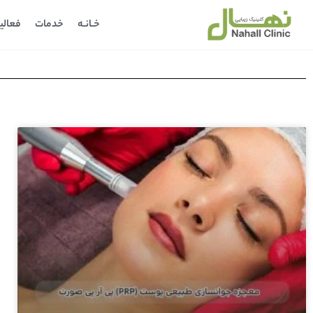
خـانـه
خدمات
فعالی