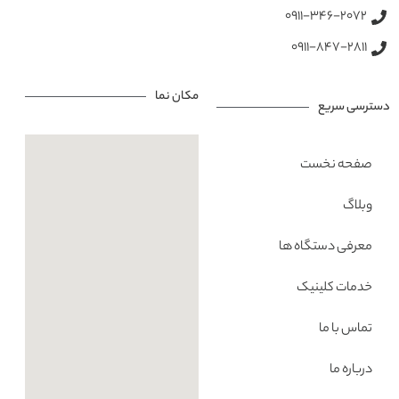
0911-346-2072
0911-847-2811
مکان نما
دسترسی سریع
صفحه نخست
وبلاگ
معرفی دستگاه ها
خدمات کلینیک
تماس با ما
درباره ما