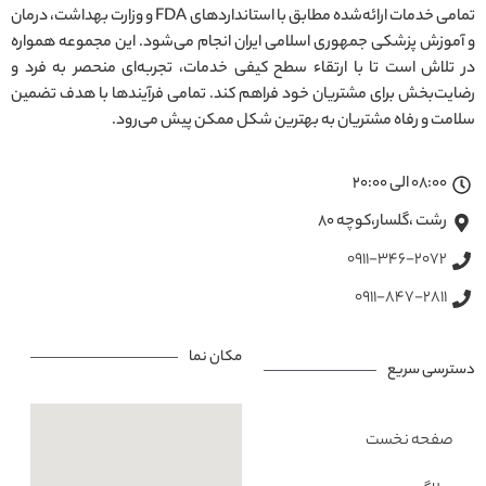
تمامی خدمات ارائه‌شده مطابق با استانداردهای FDA و وزارت بهداشت، درمان
و آموزش پزشکی جمهوری اسلامی ایران انجام می‌شود. این مجموعه همواره
در تلاش است تا با ارتقاء سطح کیفی خدمات، تجربه‌ای منحصر به فرد و
رضایت‌بخش برای مشتریان خود فراهم کند. تمامی فرآیندها با هدف تضمین
سلامت و رفاه مشتریان به بهترین شکل ممکن پیش می‌رود.
08:00 الی 20:00
رشت ،گلسار،کوچه ۸۰
0911-346-2072
0911-847-2811
مکان نما
دسترسی سریع
صفحه نخست