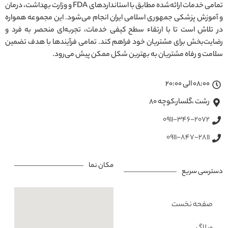
تمامی خدمات ارائه‌شده مطابق با استانداردهای FDA و وزارت بهداشت، درمان
و آموزش پزشکی جمهوری اسلامی ایران انجام می‌شود. این مجموعه همواره
در تلاش است تا با ارتقاء سطح کیفی خدمات، تجربه‌ای منحصر به فرد و
رضایت‌بخش برای مشتریان خود فراهم کند. تمامی فرآیندها با هدف تضمین
سلامت و رفاه مشتریان به بهترین شکل ممکن پیش می‌رود.
08:00 الی 20:00
رشت ،گلسار،کوچه ۸۰
0911-346-2072
0911-847-2811
مکان نما
دسترسی سریع
صفحه نخست